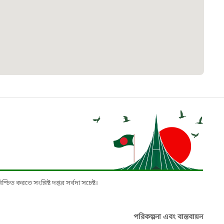
৮
়তা লাইন
০৯
র্মচারী কল্যাণ বোর্ড হটলাইন
০৮৮৮৮৮৮৮
নিয়ন্ত্রণ হটলাইন
১৩
চিত করতে সংশ্লিষ্ট দপ্তর সর্বদা সচেষ্ট।
যন্তরীণ নৌ-পরিবহন হটলাইন
পরিকল্পনা এবং বাস্তবায়ন