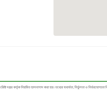
১০৯
শিশু সহায
১৬১
বাংলাদেশ ক
০১৯
মাদকদ্রব্য 
১৬১
ষ্ট দপ্তর কর্তৃক নিয়মিত হালনাগাদ করা হয়। তথ্যের যথার্থতা, নির্ভুলতা ও নির্ভরযোগ্যতা নিশ্
জরুরী অভ্