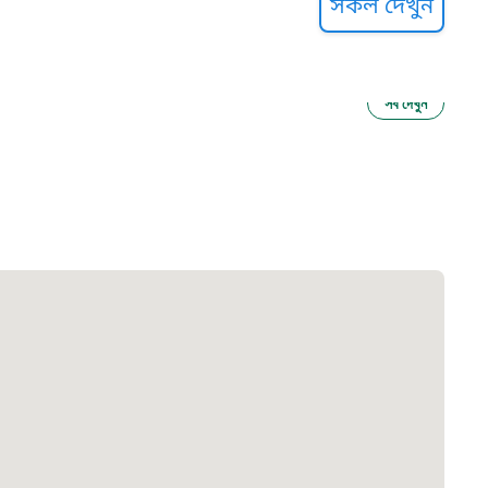
সকল দেখুন
সব দেখুন
ু নির্যাতন প্রতিরোধ
আগাম বার্তা
২২
 সেবা