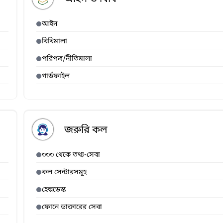
আইন
বিধিমালা
পরিপত্র/নীতিমালা
গার্ডফাইল
জরুরি কল
৩৩৩ থেকে তথ্য-সেবা
কল সেন্টারসমূহ
হেল্পডেস্ক
ফোনে ডাক্তারের সেবা