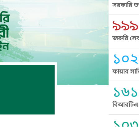
সরকারি তথ
৯৯৯
জরুরি সেব
১০২
ফায়ার সার
১৬১
বিআরটিএ স
১০৩
সুপ্রীম কোর