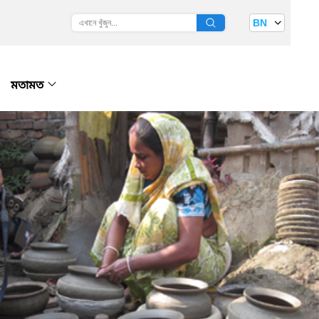
BN
মতামত