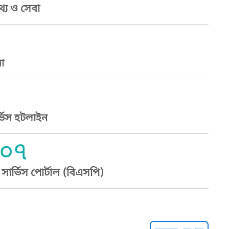
্য ও সেবা
া
্ভিস হটলাইন
০৭
ার্ভিস পোর্টাল (বিএসপি)
্ট হেল্পলাইন